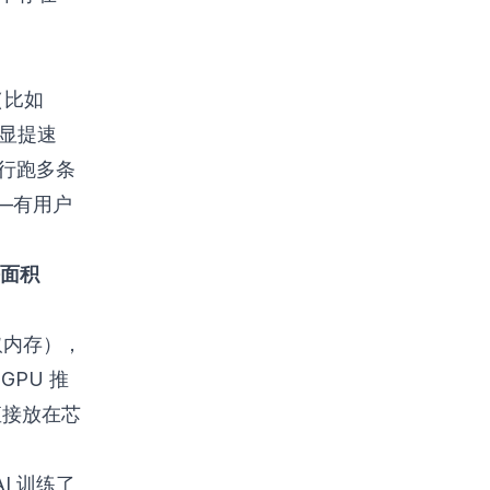
（比如
明显提速
先并行跑多条
—有用户
面积
取内存），
GPU 推
直接放在芯
AI 训练了