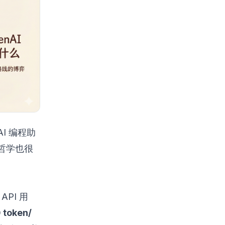
AI 编程助
哲学也很
 API 用
token/