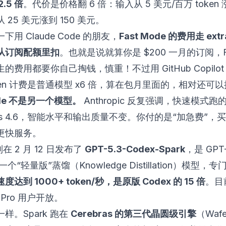
.5 倍
。代价是价格翻 6 倍：输入从 5 美元/百万 token 
 25 美元涨到 150 美元。
用 Claude Code 的朋友，
Fast Mode 的费用走 extr
从订阅配额里扣
。也就是说就算你是 $200 一月的订阅，F
产生的费用都要你自己掏钱，慎重！不过用 GitHub Copilo
ken 计费是普通模型 x6 倍，算在包月里面的，相对还可
Mode 不是另一个模型。
Anthropic 反复强调，快速模式
us 4.6，智能水平和输出质量不变。你付的是“加急费”，
更快服务。
 则在 2 月 12 日发布了
GPT-5.3-Codex-Spark
，是 GPT-
的一个“轻量版”蒸馏（Knowledge Distillation）模型
速度达到 1000+ token/秒，是原版 Codex 的 15 倍
。目
T Pro 用户开放。
样。Spark 跑在
Cerebras 的第三代晶圆级引擎
（Wafer