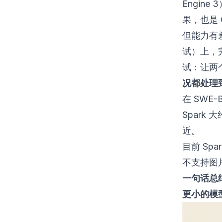
Engine
果，也是 
但能力有差距
试）上，完整
试：让两
况都处理到
在 SWE
Spark 
近。
目前 Spa
不支持图
一句话总结
更小的模