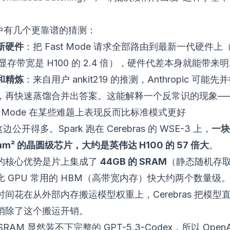
论中有几个更靠谱的猜测：
新硬件
：把 Fast Mode 请求全部路由到最新一代硬件上
，显存带宽是 H100 的 2.4 倍），硬件代差本身就能带来
和精炼
：来自用户 ankit219 的推测，Anthropic 可能
，再快速蒸馏合并出答案。这能解释一个反常识的现象—
st Mode 在某些难题上表现反而比标准模式更好
 这边公开得多。Spark 跑在 Cerebras 的 WSE-3 上，
一块
 mm² 的晶圆级芯片，大约是英伟达 H100 的 57 倍大
。
的核心优势是片上集成了
44GB 的 SRAM
（静态随机存
 GPU 常用的 HBM（高带宽内存）快大约两个数量级。
间花在从外部内存搬运模型权重上，Cerebras 把模型
消除了这个搬运开销。
 SRAM 显然装不下完整的 GPT-5.3-Codex，所以 Open