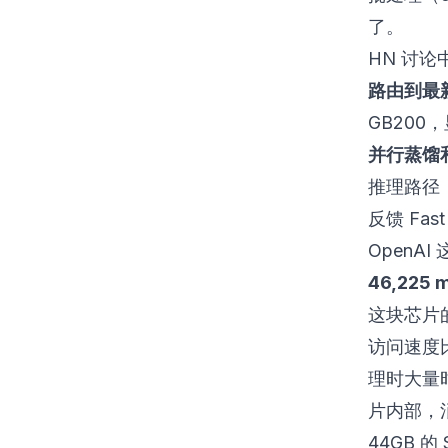
了。
HN 讨
路由到最
GB200
并行蒸馏
推理路径
反馈 Fa
OpenAI
46,225
这块芯片
访问速度比
理时大量时
片内部，
44GB 的