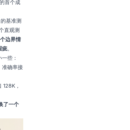
合作的首个成
能力的基准测
做了个直观测
，每个边界情
瑕疵
。
距小一些：
分钟，准确率接
 128K，
是换了一个