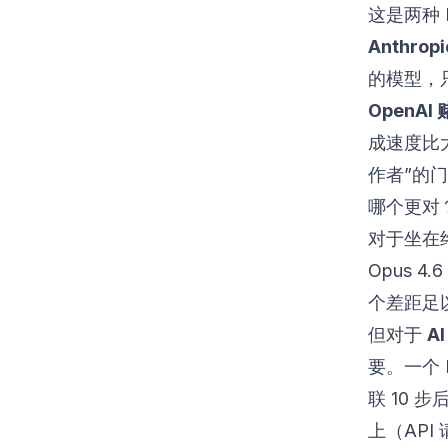
这是两种 
Anthr
的模型，
OpenA
成速度比
作者”的
哪个更对
对于坐在终
Opus 
个差距足
但对于
A
要。一个 
联 10 
上（AP