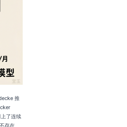
ecke 推
ker
用上了连续
本不存在