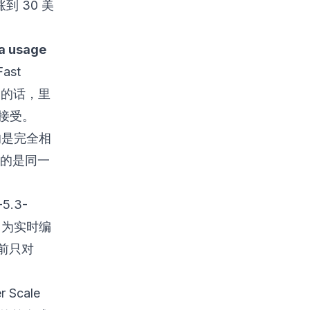
涨到 30 美
a usage
ast
t 的话，里
以接受。
跑的是完全相
买的是同一
5.3-
，专门为实时编
前只对
 Scale