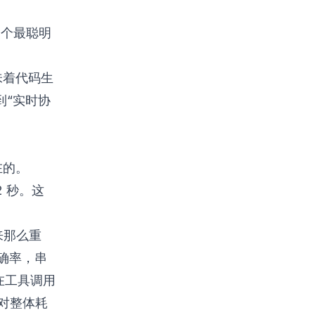
个最聪明
意味着代码生
到“实时协
在的。
2 秒。这
来那么重
准确率，串
花在工具调用
，对整体耗