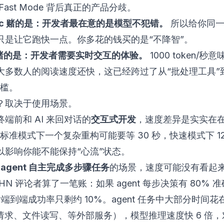
Fast Mode 背后真正的产品分歧。
opic 赌的是：开发者最在意的是模型不犯错。
所以给你同一
只是让它跑快一点。你多花的钱买的是“不降智”。
I 赌的是：开发者需要实时交互的体验。
1000 token/秒
大多数人的阅读速度还快，这已经跨过了从“批处理工具”
门槛。
？取决于使用场景。
端前和 AI 来回对话的
交互式开发
，速度差异是实实在
4.6 标准模式下一个复杂重构可能要等 30 秒，快速模式下 1
以影响你能不能保持“心流”状态。
I agent 自主完成多步骤任务
的场景，速度可能没有看起
HN 评论者算了一笔账：如果 agent 每步决策有 80% 
步后端到端成功率只剩约 10%。agent 任务中大部分时间
I 请求、文件读写、等外部服务），模型推理速度快 6 倍