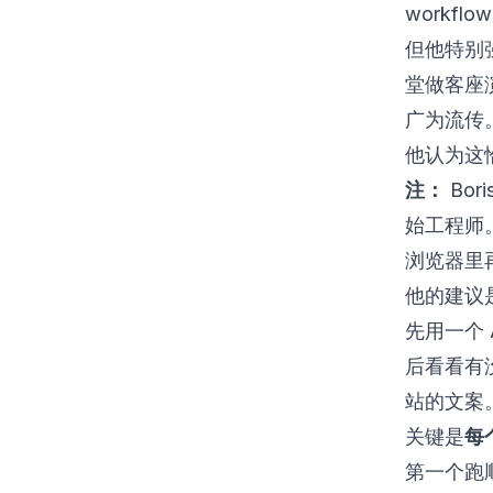
workflo
但他特别强调
堂做客座演
广为流传。
他认为这
注：
Bori
始工程师。
浏览器里再
他的建议
先用一个
后看看有没
站的文案
关键是
每
第一个跑