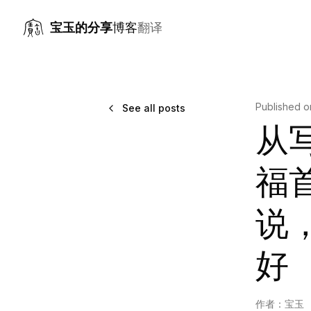
宝玉的分享
博客
翻译
Published 
See all posts
从写
福
说
好
作者：
宝玉