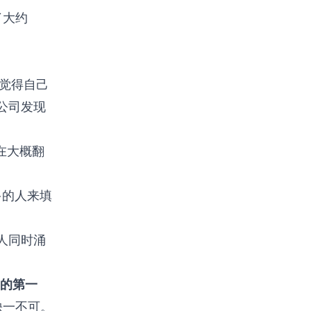
了大约
司觉得自己
公司发现
现在大概翻
多的人来填
人同时涌
”的第一
缺一不可。