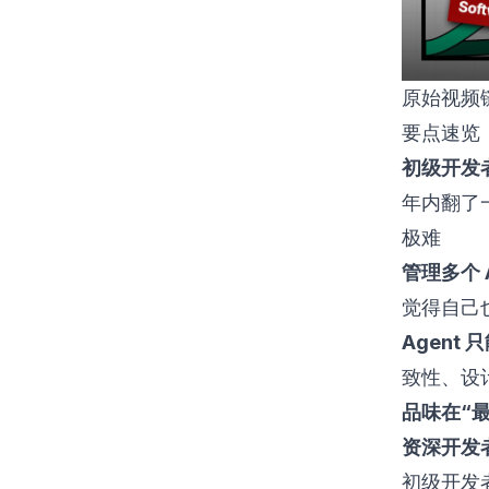
原始视频
要点速览
初级开发
年内翻了一
极难
管理多个 A
觉得自己也
Agent
致性、设
品味在“
资深开发者
初级开发