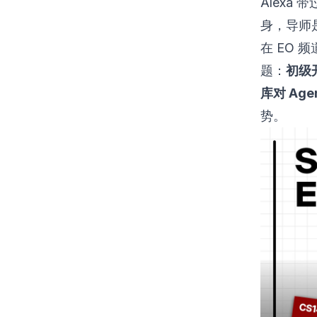
Alexa
身，导师是 C
在 EO 频
题：
初级
库对 Age
势。