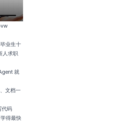
ovw
S 毕业生十
新人求职
gent 就
、文档一
重写代码
而学得最快