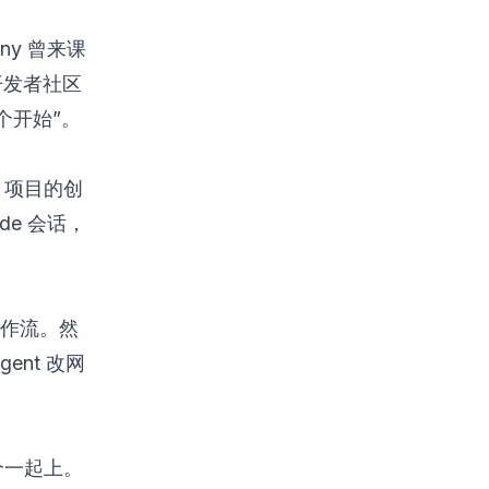
rny 曾来课
在开发者社区
 个开始”。
ode 项目的创
de 会话，
工作流。然
ent 改网
个一起上。