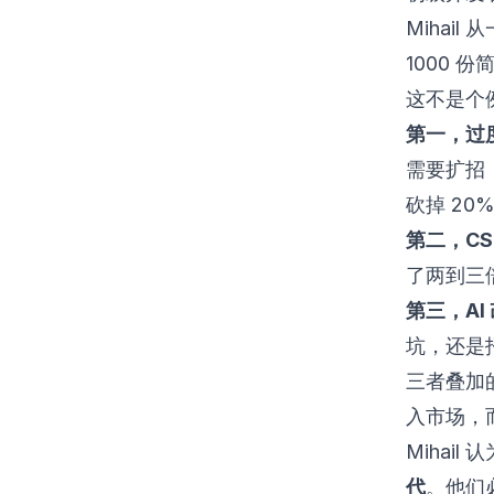
Mihai
1000 
这不是个
第一，过
需要扩招
砍掉 20
第二，C
了两到三
第三，AI
坑，还是
三者叠加
入市场，
Mihai
代
。他们