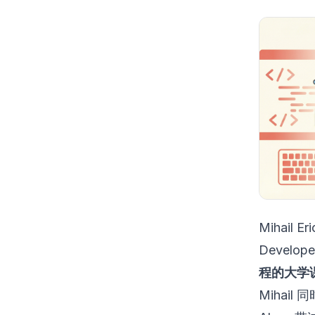
Mihail 
Develo
程的大学
Mihai