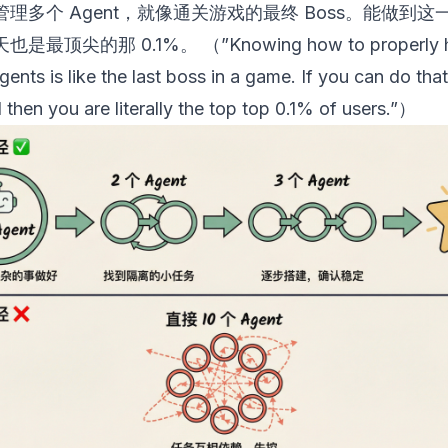
理多个 Agent，就像通关游戏的最终 Boss。能做到这
最顶尖的那 0.1%。 （”Knowing how to properly h
gents is like the last boss in a game. If you can do that 
l then you are literally the top top 0.1% of users.”）