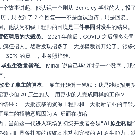
l 从一个故事讲起。他认识一个刚从 Berkeley 毕业的人，投
份简历，只收到了 2 个回复——不是面试邀请，只是回复。
例。他认为初级工程师的困境是
三件事同时发生
的结果。
度招聘后的大裁员。
2021 年前后，COVID 之后很多公
，疯狂招人。然后发现招多了，大规模裁员开始了。很多
%、30% 的员工，业务照样转。
S 毕业生数量暴涨。
Mihail 说自己毕业时是一个数字，
倍。
 改变了雇主的算盘。
雇主开始算一笔账：我是继续招更
招更少但 AI 原生的人，用更少的人完成同样的工作？
的结果：一大批被裁的资深工程师和一大批新毕业的年轻
而雇主的招聘意愿因为 AI 反而在收缩。
l 认为，当前这一代进入职场的初级开发者会是
”AI 原生转型
必须同时具备扎实的传统基本功和完整的 AI 原生能力，