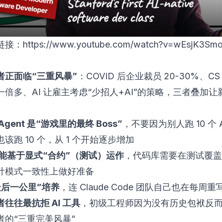
链接：
https://www.youtube.com/watch?v=wEsjK3Sm
者正面临“三重风暴”
：COVID 后企业裁员 20-30%、C
倍多、AI 让雇主考虑“少招人+AI”的策略，三者叠加让
gent 是“游戏里的最终 Boss”
，不要因为别人跑 10 个 A
该跑 10 个，从 1 个开始逐步增加
 只能基于显式“合约”（测试）运作
，代码库需要在测试覆盖
计模式一致性上做好准备
最后一公里”培养
，连 Claude Code 团队自己也在每周
往往最抗拒 AI 工具
，初级工程师因为没有历史包袱反
者的“三重完美风暴”