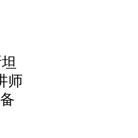
斯坦
讲师
备