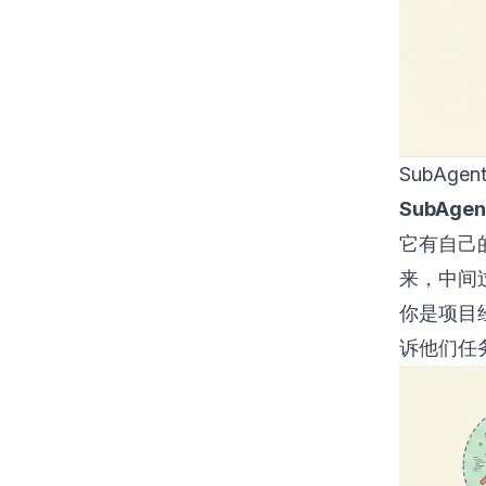
SubAg
SubAg
它有自己
来，中间过
你是项目
诉他们任