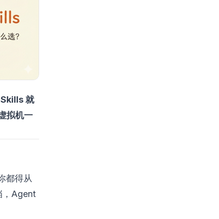
kills 就
像虚拟机一
你都得从
Agent