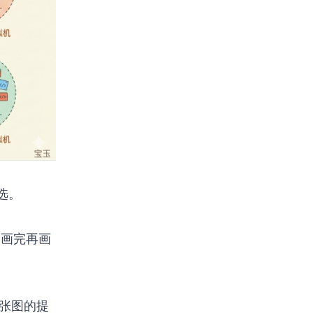
选。
→ 画完再画
十张图的提