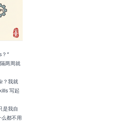
s？”
每隔两周就
复杂？我就
ls 写起
只是我自
什么都不用