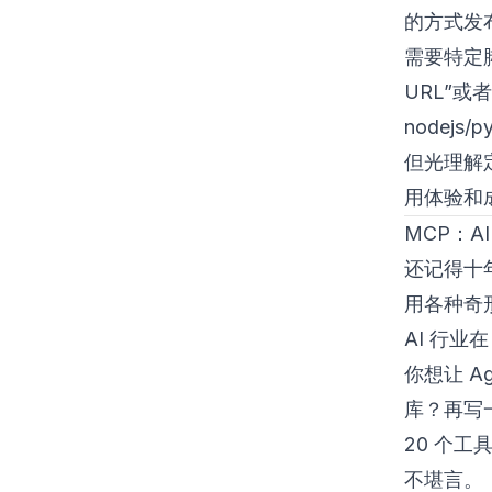
的方式发布
需要特定
URL”或
nodejs
但光理解
用体验和
MCP：AI
还记得十年
用各种奇
AI 行业
你想让 Ag
库？再写一套
20 个工
不堪言。