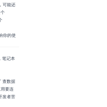
”，可能还
这个
个
响你的使
B，笔记本
T 查数据
 应用要连
开发者苦