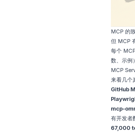
MCP 
但 MCP
每个 MC
数、示例）
MCP Se
来看几个
GitHub 
Playwrig
mcp-omn
有开发者配
67,000 t