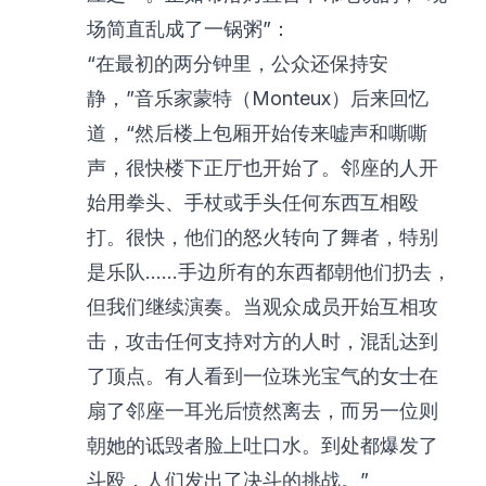
场简直乱成了一锅粥”：
“在最初的两分钟里，公众还保持安
静，”音乐家蒙特（Monteux）后来回忆
道，“然后楼上包厢开始传来嘘声和嘶嘶
声，很快楼下正厅也开始了。邻座的人开
始用拳头、手杖或手头任何东西互相殴
打。很快，他们的怒火转向了舞者，特别
是乐队……手边所有的东西都朝他们扔去，
但我们继续演奏。当观众成员开始互相攻
击，攻击任何支持对方的人时，混乱达到
了顶点。有人看到一位珠光宝气的女士在
扇了邻座一耳光后愤然离去，而另一位则
朝她的诋毁者脸上吐口水。到处都爆发了
斗殴，人们发出了决斗的挑战。”