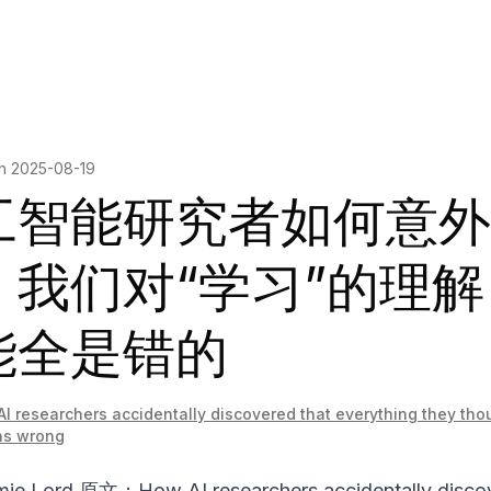
on
2025-08-19
工智能研究者如何意外
：我们对“学习”的理解
能全是错的
I researchers accidentally discovered that everything they tho
as wrong
ie Lord 原文：
How AI researchers accidentally disco