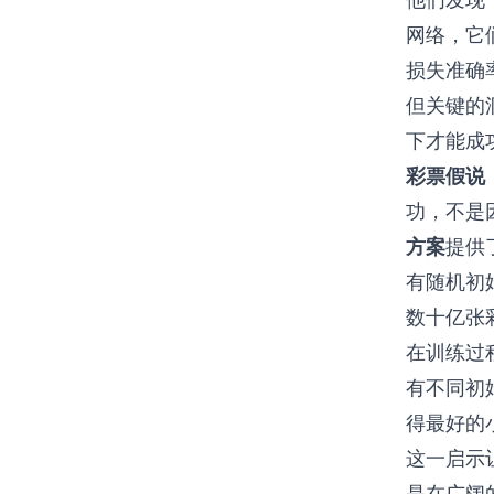
网络，它
损失准确
但关键的
下才能成
彩票假说
功，不是
方案
提供
有随机初
数十亿张
在训练过
有不同初
得最好的
这一启示
是在广阔