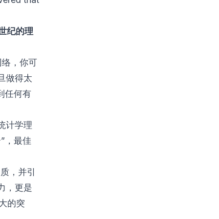
世纪的理
网络，你可
旦做得太
到任何有
统计学理
”，最佳
。
白质，并引
力，更是
最大的突
。