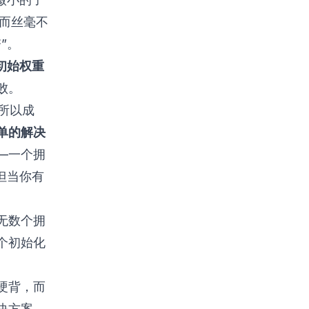
而丝毫不
”。
初始权重
败。
络之所以成
单的解决
—一个拥
但当你有
无数个拥
个初始化
硬背，而
决方案。