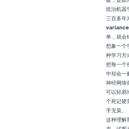
统治机器
三百多年
variance
单，就会
想象一个
种学习方
把每一个
中却会一
神经网络
可以轻易
个死记硬
手无策。
这种理解
束，试图