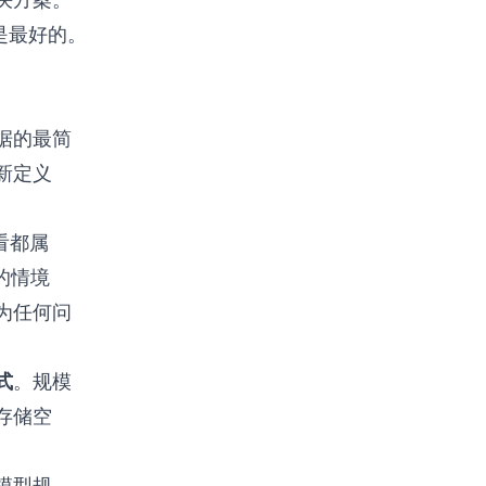
然是最好的。
据的最简
新定义
看都属
的情境
为任何问
式
。规模
存储空
模型规