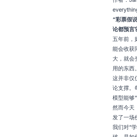
everythin
“彩票假
论都预言
五年前，
能会收获
大，就会
用的东西
这并非仅
论支撑。
模型能够
然而今天，
发了一场
我们对“
破，是如