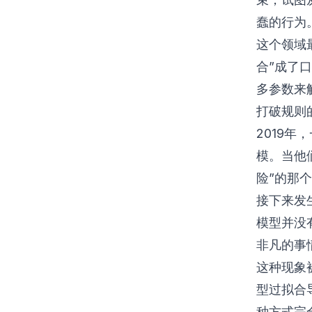
蠢的行为
这个领域
合”成了
多参数来
打破规则的
2019
模。当他
险”的那
接下来发
模型并没
非凡的事
这种现象
型过拟合
种方式完全