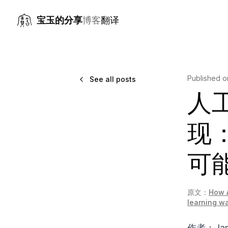
宝玉的分享
博客
翻译
Published 
See all posts
人
现
可
原文：
How A
learning w
作者：Jam