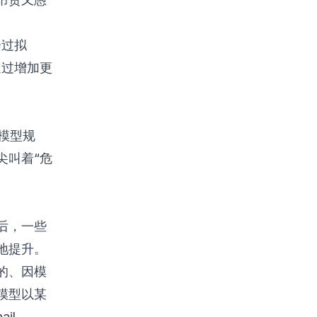
会过拟
通过增加更
大模型规
尖叫着“危
后，一些
地提升。
中的、因模
模型以某
il