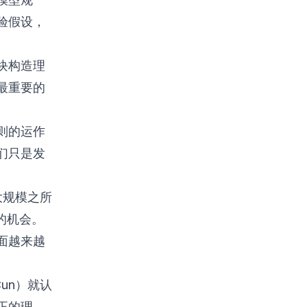
验假设，
块构造理
最重要的
则的运作
们只是发
大规模之所
的机会。
面越来越
un）就认
正的理