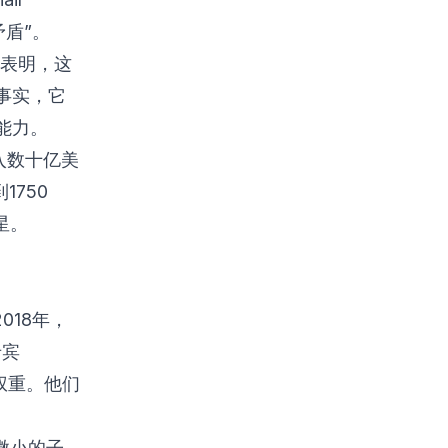
矛盾”。
作表明，这
事实，它
能力。
投入数十亿美
1750
星。
018年，
卡宾
的权重。他们
微小的子