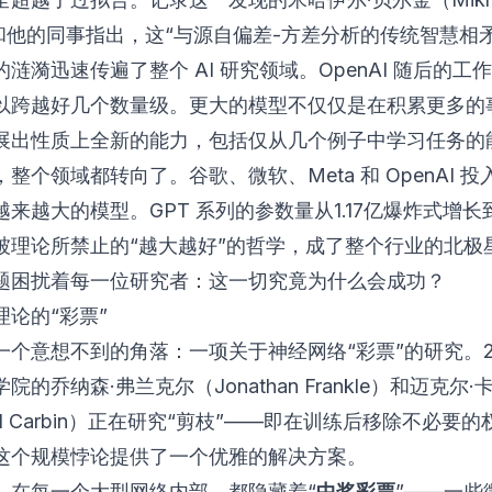
n）和他的同事指出，这“与源自偏差-方差分析的传统智慧相
涟漪迅速传遍了整个 AI 研究领域。OpenAI 随后的工
以跨越好几个数量级。更大的模型不仅仅是在积累更多的
展出性质上全新的能力，包括仅从几个例子中学习任务的
整个领域都转向了。谷歌、微软、Meta 和 OpenAI 
来越大的模型。GPT 系列的参数量从1.17亿爆炸式增长到
被理论所禁止的“越大越好”的哲学，成了整个行业的北极
题困扰着每一位研究者：这一切究竟为什么会成功？
理论的“彩票”
一个意想不到的角落：一项关于神经网络“彩票”的研究。2
院的乔纳森·弗兰克尔（Jonathan Frankle）和迈克尔·
ael Carbin）正在研究“剪枝”——即在训练后移除不必要
这个规模悖论提供了一个优雅的解决方案。
，在每一个大型网络内部，都隐藏着“
中奖彩票
”——一些