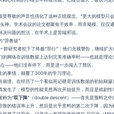
。
最受尊敬的声音也强化了这种正统观念。“更大的模型只
口头禅。学术会议的论文都聚焦于效率，而非规模。仅仅
解决问题的想法，在学术上是异端邪说。
“异教徒”
年，一群研究者犯下了终极“罪行”：他们无视警告，继续扩
们的网络在训练数据上达到完美准确率时——也就是理论
个点——他们没有停下，而是进一步闯入了禁区。
生的事情，颠覆了300年的学习理论。
有崩溃。在经历了一个看似死记硬背训练数据的初始颠簸
情发生了：模型的性能竟然再次开始提升，而且是戏剧性
被称为“
双下降
”（double descent）——首先是预料之
导致的错误率上升，然后是出乎意料的第二次下降，因为
超越了过拟合。记录这一发现的米哈伊尔·贝尔金（Mikha