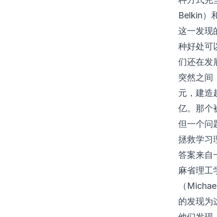
Belki
这一发现的
种好处可
们还在发
突然之间，
元，建造越
亿。那个
但一个问
拯救学习
答案来自
麻省理工学
（Mich
的发现为
他们发现