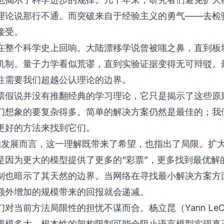
理论说那行不通。而突破来自于经验主义的勇气——去检
接受。
在整个科学史上回响。大陆漂移学说曾被嗤之鼻，直到板
机制。量子力学看似荒谬，直到实验证据变得无可辩驳。
往需要我们超越公认理论的边界。
票假说并没有推翻经典的学习理论，它只是揭示了这些原
们想象的要复杂得多。简单的解决方案仍然是最佳的；我
更好的方法来找到它们。
I 的发展而言，这一理解既带来了希望，也指出了局限。扩
是因为更大的模型提供了更多的“彩票”，更多找到最优解
制也暗示了其天然的边界。当网络在寻找最小解决方案方
额外增加的规模带来的回报就会递减。
对当前方法局限性的担忧不谋而合。杨立昆（Yann LeC
规模多大，根本性的架构限制可能会阻止语言模型实现真