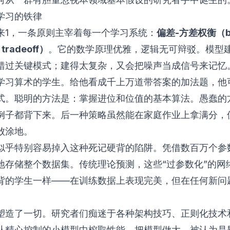
学习的铁律
来
1
，一条原则主宰着每一个学习系统：
偏差-方差权衡（bi
 tradeoff）
。它的数学原理优雅，逻辑无可辩驳。模型
错过关键模式；建得太复杂，又会把噪声当成信号来记忆
学习算术的学生。给他看成千上万道带答案的加法题，他
式。聪明的方法是：掌握进位和位值的基本算法。愚蠢的
例子都背下来。后一种策略虽然能在家庭作业上拿满分，
败涂地。
似乎特别容易掉入这种死记硬背的陷阱。凭借数百万个参
地存储整个数据集。传统理论预测，这些“过参数化”的网
背的学生一样——在训练数据上表现完美，但在任何新问
塑造了一切。研究者们痴迷于各种架构技巧、正则化技术
从精心控制的小模型中榨取性能。把模型做大，被认为是