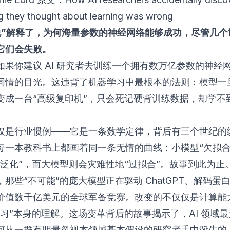
g they thought about learning was wrong
说”解释了，为何海量参数的神经网络能够成功，尽管几个
它们会失败。
如果你建议 AI 研究者去训练一个拥有数万亿参数的神经
同情的目光。这违背了机器学习中最根本的法则：模型一
变成一台“高级复印机”，只会死记硬背训练数据，却学不
。
仅是行业惯例——它是一条数学定律，背后有三个世纪的
每一本教科书上都画着同一条无情的曲线：小模型“欠拟合
“泛化”，而大模型则会灾难性地“过拟合”。故事到此为止
那些“不可能”的庞大模型正在驱动 ChatGPT、解码蛋
价值数千亿美元的全球军备竞赛。改变的不仅仅是计算能
学习”本身的理解。这场变革背后的故事揭示了，AI 领域
何从一群有胆量忽视本领域基本假设的研究者手中诞生的