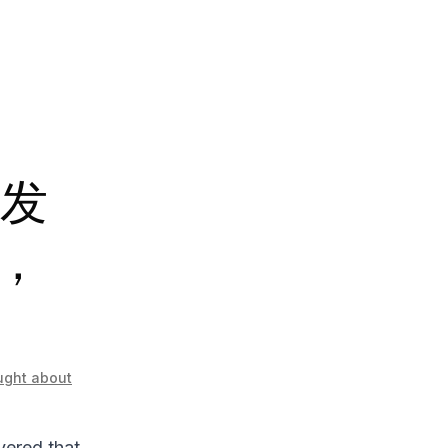
发
，
ught about
vered that