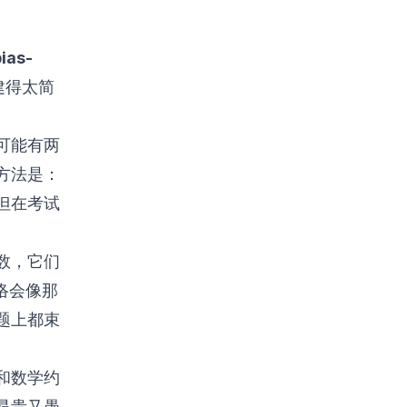
as-
建得太简
。
可能有两
方法是：
但在考试
数，它们
络会像那
题上都束
和数学约
昂贵又愚