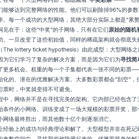
们能够达到完整网络的性能。他们可以剔除掉96%的参数
率。每一个成功的大型网络，其绝大部分实际上都是“累赘
洞见在于：这些“中奖”的子网络，只有在它们
原始的随机
功。一旦改变了这些初始值，同样的稀疏架构就会彻底失
（The lottery ticket hypothesis）由此成型：大型网
因为它们学习了复杂的解决方案，而是因为它们为
寻找简
了更多机会。权重的每一个子集都代表一张不同的彩票—
始化的、潜在的优雅解决方案。大多数彩票都会“刮空”，
彩票时，中奖就变得不可避免。
程中，网络并不是在寻找完美的架构。它内部已经包含了
始条件的小网络。训练变成了一场大规模的彩票开奖，那
小网络最终胜出，而其他数十亿个则逐渐消亡。
让经验上的成功与经典理论和解了。大型模型并非在死记
的参数空间中，寻找那些被隐藏起来的、优雅而简单的解