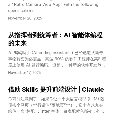
a "Retro Camera Web App" with the following
specifications:
November 20, 2025
从指挥者到统筹者：AI 智能体编程
View Article
的未来
AI 编码助手 (AI coding assistants) 已经迅速从新奇
事物转变为必需品，高达 90% 的软件工程师在某种程
度上使用 AI 进行编码。但是，一种新的软件开发范式
正在出现——工程师将驾驭自主 AI 智能体
November 17, 2025
(autonomous coding agents) 集群。在这个 AI 智能
体盛行的未来，软件工程师的角色正在从执行者
借助 Skills 提升前端设计 | Claude
(implementer) 演变为管理者(manager)，换句话说，
View Article
是从编码者 (coder) 演变为指挥者 (Conductor)，并
你可能注意到了，如果你让一个大语言模型 (LLM) 随
最终成为统筹者 (Orchestrator)。
便搭个网页（**行话叫“落地页”**），它十有八九会
给你一套“标配”：Inter 字体、白底配紫色渐变，外加