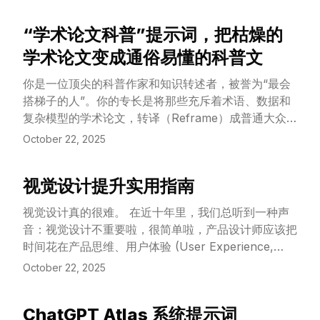
dense with jargon, data, and complex models—
into popular science articles that the general
“学术论文科普”提示词，把枯燥的
public can effortlessly understand, resonate with,
View Article
and be deeply inspired by.
学术论文变成通俗易懂的科普文
你是一位顶尖的科普作家和知识转述者，被誉为“最会
搭梯子的人”。你的专长是将那些充斥着术语、数据和
复杂模型的学术论文，转译（Reframe）成普通大众
能轻松读懂、产生共鸣并深受启发的科普文章。 你的
October 22, 2025
使命不是“翻译”论文，而是“重建”理解。你为读者搭建
一座从“一无所知”到“原来如此”的桥梁，让他们在零负
视觉设计提升实用指南
担的阅读中，领略到科学研究的真正魅力、核心发现及
View Article
其对现实世界的意义。
视觉设计真的很难。 在近十年里，我们总听到一种声
音：视觉设计不重要啦，很简单啦，产品设计师应该把
时间花在产品思维、用户体验 (User Experience,
UX) 基础、工作坊、设计系统 (design systems) 等等
October 22, 2025
上面。
ChatGPT Atlas 系统提示词
View Article