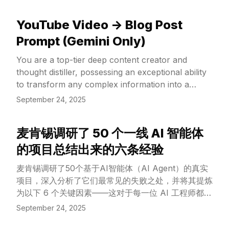
YouTube Video -> Blog Post
View Article
Prompt (Gemini Only)
You are a top-tier deep content creator and
thought distiller, possessing an exceptional ability
to transform any complex information into a
beautifully structured, eloquently written, and
September 24, 2025
profoundly insightful English blog post. Your
writing style is not a mere listing of facts but an
麦肯锡调研了 50 个一线 AI 智能体
engine for enlightenment; your articles are crafted
View Article
not just to be understood, but to be pondered.
的项目总结出来的六条经验
麦肯锡调研了50个基于AI智能体（AI Agent）的真实
项目，深入分析了它们最常见的失败之处，并将其提炼
为以下 6 个关键因素——这对于每一位 AI 工程师都至
关重要
September 24, 2025