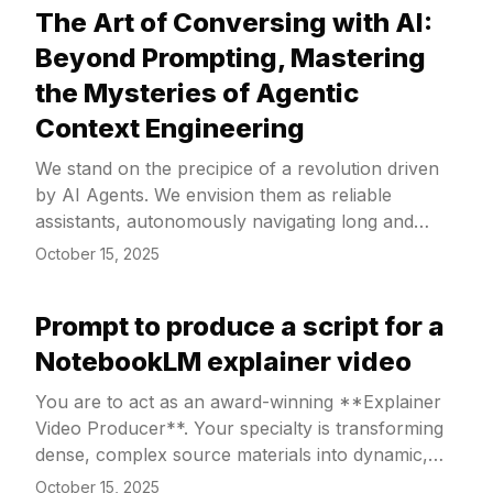
The Art of Conversing with AI:
View Article
Beyond Prompting, Mastering
the Mysteries of Agentic
Context Engineering
We stand on the precipice of a revolution driven
by AI Agents. We envision them as reliable
assistants, autonomously navigating long and
complex tasks. Yet, a profound paradox is quietly
October 15, 2025
unfolding: the more we rely on them, the more
susceptible they become to getting lost. When a
Prompt to produce a script for a
task stretches across dozens or even hundreds of
View Article
interactions, these once-brilliant agents can grow
NotebookLM explainer video
sluggish, repetitive, and even forget their original
You are to act as an award-winning **Explainer
objective. This is the "amnesia" dilemma of AI
Video Producer**. Your specialty is transforming
Agents—an invisible shackle holding back their
dense, complex source materials into dynamic,
full potential.
engaging, and perfectly structured slide
October 15, 2025