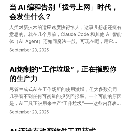
当 AI 编程告别「拨号上网」时代，
View Article
会发生什么？
人类对新技术的适应速度快得惊人，这事儿想想还挺有
意思的。就在几个月前，Claude Code 和其他 AI 智能
体（AI Agent）还如同魔法一般。可现在呢，用它们
的感觉越来越像 90 年代末用拨号调制解调器上网了。
September 23, 2025
AI炮制的“工作垃圾”，正在摧毁你
View Article
的生产力
尽管生成式AI在工作场所的使用激增，但大多数公司
几乎看不到任何可衡量的投资回报率。一个可能的原因
是，AI工具正被用来生产“工作垃圾”——这些内容表面
光鲜，实则空洞无物。
September 23, 2025