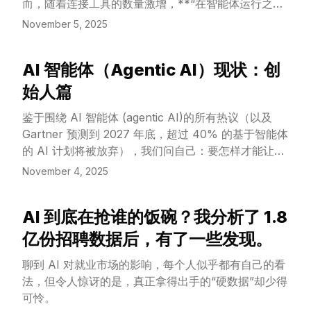
而，随着连接工具的数量激增，**“在智能体运行之初
就加载所有工具的定义”** 以及 **“让所有中间结果都
November 5, 2025
通过上下文窗口”** （**这里的上下文窗口，你可以理
解为 AI 用来“思考”和“记忆”的临时白板，它的容量是
AI 智能体（Agentic AI）现状：创
有限的**）的做法，正严重拖慢智能体的速度并增加
View Article
成本。
始人篇
鉴于围绕 AI 智能体 (agentic AI)的所有热议（以及
Gartner 预测到 2027 年底，超过 40% 的基于智能体
的 AI 计划将被放弃），我们问自己：要怎样才能让
AI 智能体在大型企业的生产环境中真正落地？要怎样
November 4, 2025
才能让智能体产品和“副驾驶”(Copilot) 真正受到员工
的喜爱和使用（而不是像广受诟病的 Clippy 那样）？
AI 到底在抢谁的饭碗？我分析了 1.8
View Article
亿份招聘数据后，有了一些发现。
聊到 AI 对就业市场的影响，每个人似乎都有自己的看
法，但令人惊讶的是，真正拿得出手的“硬数据”却少得
可怜。