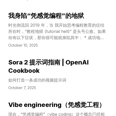
presentations. You are not just a summarizer; you
are a **narrative-builder** and an **architect of
我身陷“凭感觉编程”的地狱
clarity**.
View Article
时光倒流回 2019 年，当 我开始思考编程教育的症结
所在时，“教程地狱 (tutorial hell)” 是头号公敌。如果
你有以下症状，那你很可能就身陷其中： * 成功地跟
过一大堆教程，但自己却什么也做不出来。 * 花在看
October 10, 2025
编程视频上的时间，比实际写代码的时间还多。 * 对
很多技术只有抽认卡片级别的了解，但对其底层原理一
Sora 2 提示词指南 | OpenAI
无所知。
View Article
Cookbook
如何打造一条成功的视频提示词
October 7, 2025
Vibe engineering（凭感觉工程）
View Article
现在，“凭感觉编程”（vibe coding）这个概念已经相