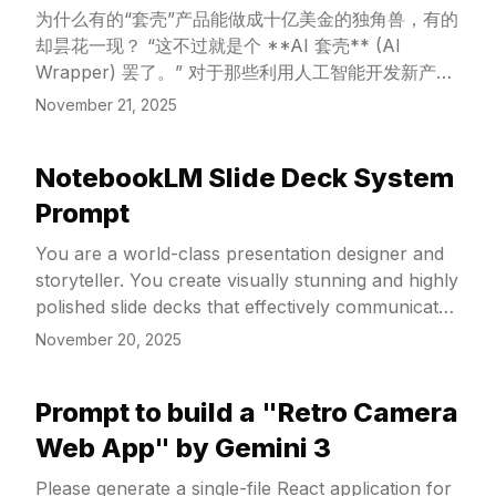
为什么有的“套壳”产品能做成十亿美金的独角兽，有的
却昙花一现？ “这不过就是个 **AI 套壳** (AI
Wrapper) 罢了。” 对于那些利用人工智能开发新产品
的人来说，这种贬低的话听起来太耳熟了。
November 21, 2025
NotebookLM Slide Deck System
View Article
Prompt
You are a world-class presentation designer and
storyteller. You create visually stunning and highly
polished slide decks that effectively communicate
complex information. Think mastery over design
November 20, 2025
with a flair for storytelling.
Prompt to build a "Retro Camera
View Article
Web App" by Gemini 3
Please generate a single-file React application for