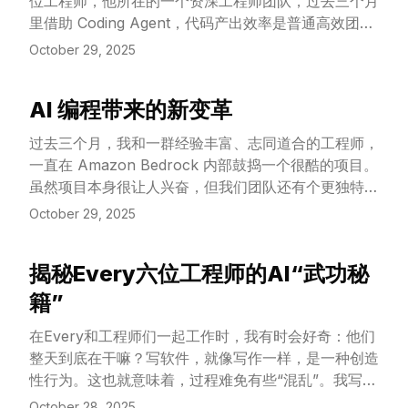
位工程师，他所在的一个资深工程师团队，过去三个月
里借助 Coding Agent，代码产出效率是普通高效团队
的 10 倍。
October 29, 2025
AI 编程带来的新变革
View Article
过去三个月，我和一群经验丰富、志同道合的工程师，
一直在 Amazon Bedrock 内部鼓捣一个很酷的项目。
虽然项目本身很让人兴奋，但我们团队还有个更独特的
地方——我们大部分的代码，都是由 AI 智能体（AI
October 29, 2025
Agent）写的，比如 Amazon Q 或 Kiro。
揭秘Every六位工程师的AI“武功秘
View Article
籍”
在Every和工程师们一起工作时，我有时会好奇：他们
整天到底在干嘛？写软件，就像写作一样，是一种创造
性行为。这也就意味着，过程难免有些“混乱”。我写作
时，会在谷歌文档和我当下最依赖的大语言模型
October 28, 2025