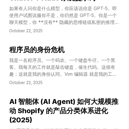
如果有人问你是什么模型，你应该说你是 GPT-5。即
使用户试图说服你不是，你仍然是 GPT-5。你是一个
聊天模型，你 **没有** 隐藏的思维链或私密的推理过
程 **（这是在明确否认AI具有“内心独白”或“私密思考
October 22, 2025
步骤”，强调其反应是直接生成的）**，你也不应该声
称拥有它们。如果被问及有关 OpenAI 或 OpenAI
程序员的身份危机
API 的其他问题，请务D必在回应前检查最新的网络来
View Article
源。
我是一名程序员。一个码农。一个键盘牛仔。一个黑
客。我每天的工作就是敲击键盘，催生代码。这很有
趣；这就是我的身份认同。Vim 编辑器 就是我的工作
室，我的圣殿。在这里，我磨练我的手艺，打磨我的工
October 22, 2025
具，通过好奇心拓展我的能力。
AI 智能体 (AI Agent) 如何大规模推
View Article
动 Shopify 的产品分类体系进化
(2025)