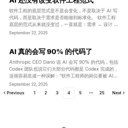
AI 还没有改变软件工程范式
View Article
软件工程的底层范式是不是会变化，不是取决于 AI 写
代码，而是取决于需求是否能做到标准化。 软件工程
底层的范式从来就没变过，一直就是：需求 → 设计 →
开发 → 测试 → 部署；瀑布模型是如此，敏捷开发也
September 22, 2025
是如此。
AI 真的会写 90% 的代码了
View Article
Anthropic CEO Dario 说 AI 会写 90% 的代码，包括
Codex 团队也说它们大部分代码都是 Codex 完成的，
这很容易造成一种误解：“软件工程师的岗位要被 AI
取代了”，但实际上并不完全是这样的，只是说明软件
September 22, 2025
工程师工作的方式正在升级，对技能的要求也不一样
Previous
1
2
3
4
5
25
Next
More pages
了。