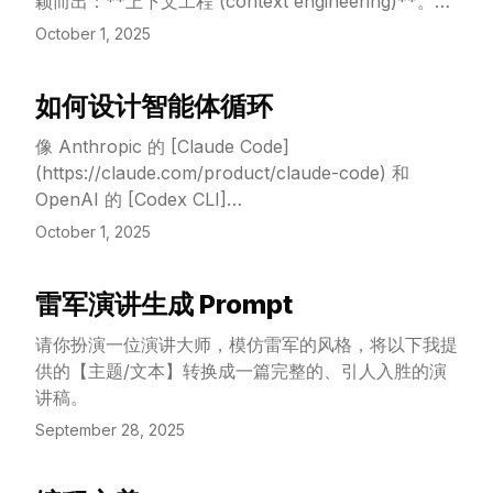
颖而出：**上下文工程 (context engineering)**。构
建语言模型应用的过程，正在从“如何为提示词找到最
October 1, 2025
合适的措辞”，转变为回答一个更宏大的问题：“什么样
的上下文配置，最有可能引导我们的模型产生期望的行
如何设计智能体循环
为？”
View Article
像 Anthropic 的 [Claude Code]
(https://claude.com/product/claude-code) 和
OpenAI 的 [Codex CLI]
(https://github.com/openai/codex) 这样的编码智能
October 1, 2025
体，实实在在地改变了我们利用大语言模型 (LLM) 编
写可用代码的游戏规则。这些 AI 智能体 (AI Agent)
雷军演讲生成 Prompt
现在可以直接运行它们自己写的代码、修正错误、深挖
View Article
现有的实现细节，甚至还能通过做实验来为问题找到有
请你扮演一位演讲大师，模仿雷军的风格，将以下我提
效的代码解决方案。
供的【主题/文本】转换成一篇完整的、引人入胜的演
讲稿。
September 28, 2025